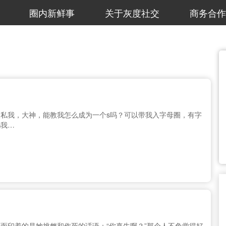
圈内新鲜事
关于灰度社交
商务合作
私我，大神，能教我怎么成为一个s吗？可以带我入字母圈，有字
吗我…
面印着的是她挑衅和作死的话语：“你真牛啊？”那个人不免觉得好