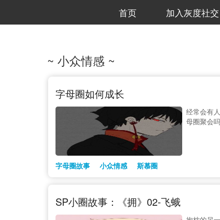
首页
加入灰度社交
~ 小众情感 ~
字母圈如何成长
经常会有人
母圈聚会
字母圈故事
小众情感
斯慕圈
SP小圈故事：《拥》02-飞蛾
抱枕的另一