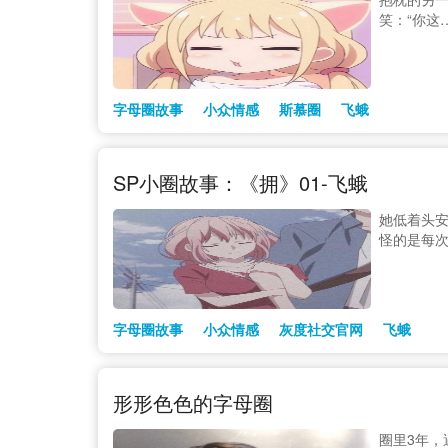
笑：“你这
字母圈故事
小众情感
斯慕圈
飞蛾
SP小圈故事：《拥》01-飞蛾
她低着头
怪的是每
字母圈故事
小众情感
灰度社交官网
飞蛾
形形色色的字母圈
圈里3年，