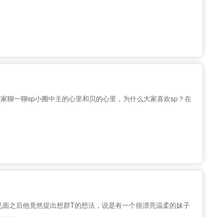
家聊一聊sp小圈中主的心里和贝的心里，为什么大家喜欢sp？在
…
见面之后他竟然提出想群T的想法，说是有一个很漂亮温柔的妹子
玩，…