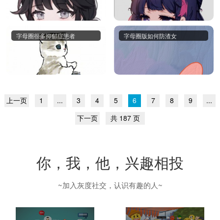
字母圈很多抑郁症患者
字母圈版如何防渣女
上一页
1
...
3
4
5
6
7
8
9
...
下一页
共 187 页
你，我，他，兴趣相投
~加入灰度社交，认识有趣的人~