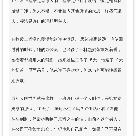
许伊看上程浩是有原因的，程浩是个新手没错，但是他资料
足够干净，为人不错，不像圈内其他所谓的大思一样盛气凌
人，程浩是许伊的理想型主人。
在物质上程浩也慢慢能给许伊满足。 思绪越飘越远，许伊回
过神的时候，她的办公桌上已经多了一杯热奶茶散发着香，
她看着邻桌那人的背影，她来这里工作了15天，他送了10天
的奶茶，显而易见，他或许不喜欢她，但80%的可能性想跟
她发展。
成年人的世界就是这样，下班许伊被一个人叫住，是给她送
奶茶的那位，10天了，按耐不住了吗？许伊站正看了看他，
从头到脚，然后她听到了意料之中的话，面前的这个男人，
在公司工作能力出众，年纪也和自己相当，如果自己不是在