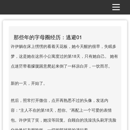
那些年的字母圈经历：逃避01
许伊躺在床上愣愣的看着天花板，她今天醒的很早，失眠多
梦，这是她在这所小公寓度过的第18天，只有她自己。 她有
点迷茫带着朦胧困意爬起来倒了一杯凉白开，一饮而尽。
新的一天，开始了。
然后，照常打开微信，点开再熟悉不过的头像，发送内
容：“主人不在的第18天，想你。”再配上一个可爱的表情
包。许伊笑了笑，她没等回复。自顾自的洗澡洗头刷牙洗脸
化妆换好衣服吃饭，一切按部就班的进行着。